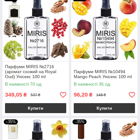
Парфуми MIRIS №2716
(аромат схожий на Royal
Парфуми MIRIS №10494
Oud) Унісекс 100 ml
Mango Peach Унісекс 100 ml
В наявності 70 од.
В наявності 35 од.
349,05
96,20
₴
₴
537 ₴
148 ₴
Купити
Купити
–35%
–35%