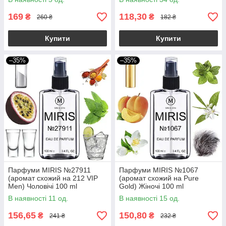
169
118,30
₴
₴
260 ₴
182 ₴
Купити
Купити
–35%
–35%
Парфуми MIRIS №27911
Парфуми MIRIS №1067
(аромат схожий на 212 VIP
(аромат схожий на Pure
Men) Чоловічі 100 ml
Gold) Жіночі 100 ml
В наявності 11 од.
В наявності 15 од.
156,65
150,80
₴
₴
241 ₴
232 ₴