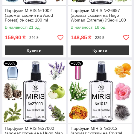
Парфуми MIRIS №1002
Парфуми MIRIS №26997
(аромат схожий на Aoud
(аромат схожий на Hugo
Forest) Унісекс 100 ml
Woman Extreme) Жіночі 100
ml
В наявності 21 од.
В наявності 18 од.
159,90
148,85
₴
₴
246 ₴
229 ₴
Купити
Купити
–35%
–35%
Парфуми MIRIS №27000
Парфуми MIRIS №1012
(аромат схожий на Hugo Man
(аромат схожий на Crystal