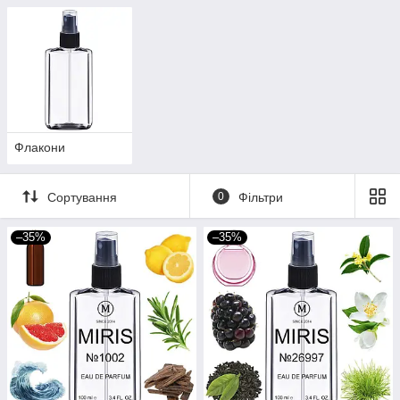
Флакони
Сортування
0
Фільтри
–35%
–35%