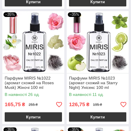
Купити
Купити
–35%
–35%
Парфуми MIRIS №1022
Парфуми MIRIS №1023
(аромат схожий на Roses
(аромат схожий на Starry
Musk) Жіночі 100 ml
Night) Унісекс 100 ml
В наявності 26 од.
В наявності 11 од.
165,75
126,75
₴
₴
255 ₴
195 ₴
Купити
Купити
–35%
–35%