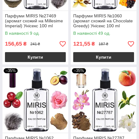
Парфуми MIRIS №27469
Парфуми MIRIS №1060
(аромат схожий на Millesime
(аромат схожий на Chocolate
Imperial) Унісекс 100 ml
Greedy) Унісекс 100 ml
В наявності 9 од.
В наявності 49 од.
156,65
121,55
₴
₴
241 ₴
187 ₴
Купити
Купити
–35%
–35%
Парфуми MIRIS №1062
Парфуми MIRIS №27787