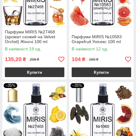
Парфуми MIRIS №27468
(аромат схожий на Velvet
Парфуми MIRIS №10583
Orchid) Жіночі 100 ml
Grapefruit Унісекс 100 ml
В наявності 19 од.
В наявності 12 од.
135,20
104
₴
₴
208 ₴
160 ₴
Купити
Купити
–35%
–35%