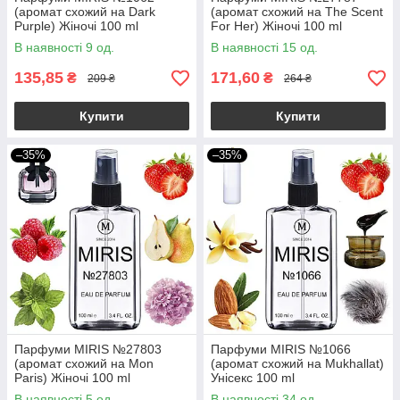
(аромат схожий на Dark
(аромат схожий на The Scent
Purple) Жіночі 100 ml
For Her) Жіночі 100 ml
В наявності 9 од.
В наявності 15 од.
135,85
171,60
₴
₴
209 ₴
264 ₴
Купити
Купити
–35%
–35%
Парфуми MIRIS №27803
Парфуми MIRIS №1066
(аромат схожий на Mon
(аромат схожий на Mukhallat)
Paris) Жіночі 100 ml
Унісекс 100 ml
В наявності 5 од.
В наявності 34 од.