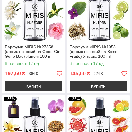
Парфуми MIRIS №27358
Парфуми MIRIS №1058
(аромат схожий на Good Girl
(аромат схожий на Boise
Gone Bad) Жіночі 100 ml
Fruite) Унісекс 100 ml
В наявності 17 од.
В наявності 17 од.
197,60
145,60
₴
₴
304 ₴
224 ₴
Купити
Купити
–35%
–35%