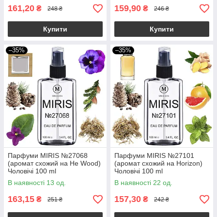
161,20
159,90
₴
₴
248 ₴
246 ₴
Купити
Купити
–35%
–35%
Парфуми MIRIS №27068
Парфуми MIRIS №27101
(аромат схожий на He Wood)
(аромат схожий на Horizon)
Чоловічі 100 ml
Чоловічі 100 ml
В наявності 13 од.
В наявності 22 од.
163,15
157,30
₴
₴
251 ₴
242 ₴