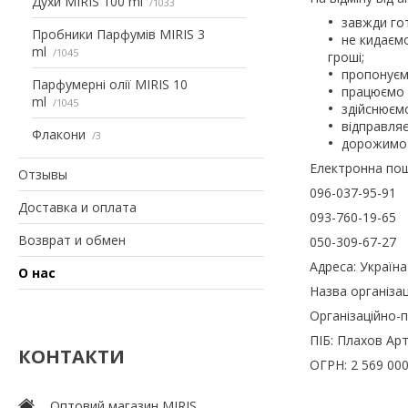
Духи MIRIS 100 ml
1033
завжди гот
Пробники Парфумів MIRIS 3
не кидаємо
ml
1045
гроші;
пропонуємо
Парфумерні олії MIRIS 10
працюємо я
ml
1045
здійснюємо
відправляє
Флакони
3
дорожимо 
Електронна по
Отзывы
096-037-95-91
Доставка и оплата
093-760-19-65
Возврат и обмен
050-309-67-27
Адреса: Україна
О нас
Назва організаці
Організаційно-
ПІБ: Плахов Ар
КОНТАКТИ
ОГРН: 2 569 00
Оптовий магазин MIRIS