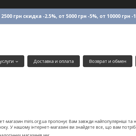
 2500 грн скидка -2.5%, от 5000 грн -5%, от 10000 грн -
услуги
Доставка и оплата
Возврат и обмен
ет-магазин miris.org.ua пропонує Вам завжди найпопулярніші та
року. У нашому інтернет-магазині ви знайдете все, що вам потріб
аналогічних магазинів ми: