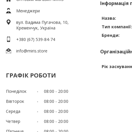
Інформація 
Менеджери
Назва:
вул. Вадима Пугачова, 10,
Тип компанії:
Кременчук, Україна
Бренди:
+380 (67) 539-84-74
info@miris.store
Організацій
Рік заснуванн
ГРАФІК РОБОТИ
Понеділок
08:00
20:00
Вівторок
08:00
20:00
Середа
08:00
20:00
Четвер
08:00
20:00
Пʼятниця
08:00
20:00