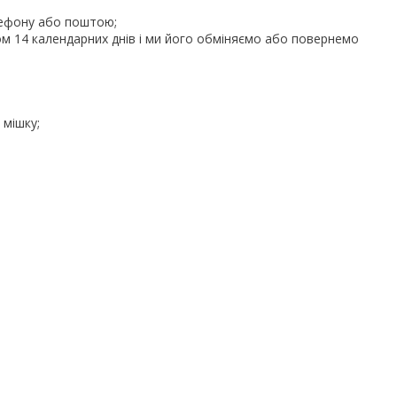
елефону або поштою;
гом 14 календарних днів і ми його обміняємо або повернемо
 мішку;