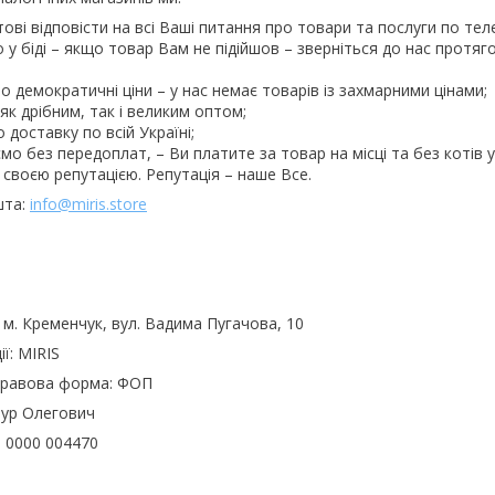
ові відповісти на всі Ваші питання про товари та послуги по т
 у біді – якщо товар Вам не підійшов – зверніться до нас протя
 демократичні ціни – у нас немає товарів із захмарними цінами;
к дрібним, так і великим оптом;
 доставку по всій Україні;
мо без передоплат, – Ви платите за товар на місці та без котів у
своєю репутацією. Репутація – наше Все.
шта:
info@miris.store
 м. Кременчук, вул. Вадима Пугачова, 10
ї: MIRIS
правова форма: ФОП
тур Олегович
0 0000 004470