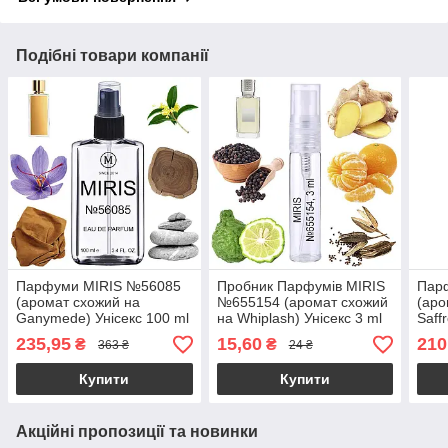
Подібні товари компанії
Парфуми MIRIS №56085
Пробник Парфумів MIRIS
Пар
(аромат схожий на
№655154 (аромат схожий
(аро
Ganymede) Унісекс 100 ml
на Whiplash) Унісекс 3 ml
Saff
235,95
15,60
210
₴
₴
363 ₴
24 ₴
Купити
Купити
Акційні пропозиції та новинки