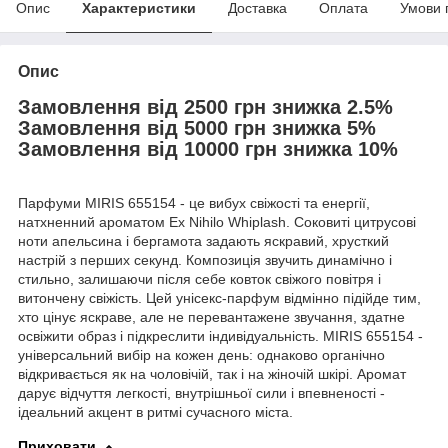
Опис
Характеристики
Доставка
Оплата
Умови 
Опис
Замовлення від 2500 грн знижка 2.5%
Замовлення від 5000 грн знижка 5%
Замовлення від 10000 грн знижка 10%
Парфуми MIRIS 655154 - це вибух свіжості та енергії,
натхненний ароматом Ex Nihilo Whiplash. Соковиті цитрусові
ноти апельсина і бергамота задають яскравий, хрусткий
настрій з перших секунд. Композиція звучить динамічно і
стильно, залишаючи після себе ковток свіжого повітря і
витончену свіжість. Цей унісекс-парфум відмінно підійде тим,
хто цінує яскраве, але не перевантажене звучання, здатне
освіжити образ і підкреслити індивідуальність. MIRIS 655154 -
універсальний вибір на кожен день: однаково органічно
відкривається як на чоловічій, так і на жіночій шкірі. Аромат
дарує відчуття легкості, внутрішньої сили і впевненості -
ідеальний акцент в ритмі сучасного міста.
Приховати