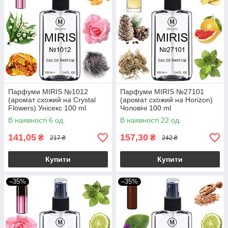
Парфуми MIRIS №1012
Парфуми MIRIS №27101
(аромат схожий на Crystal
(аромат схожий на Horizon)
Flowers) Унісекс 100 ml
Чоловічі 100 ml
В наявності 6 од.
В наявності 22 од.
141,05
157,30
₴
₴
217 ₴
242 ₴
Купити
Купити
–35%
–35%