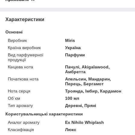
Характеристики
Основні
Виробник
Miris
Країна виробник
Україна
Вид парфумерної
Парфуми
продукції
Кінцева нота
Пачулі, Akigalawood,
Амбретта
Початкова нота
Апельсин, Мандарин,
Перець, Бергамот
Нота серця
Троянда, Імбир, Кардамон
Об`єм
100 мл
Тип аромату
Деревні, Пряні
Користувальницькі характеристики
Аналог аромату
Ex Nihilo Whiplash
Класифікація
Люкс