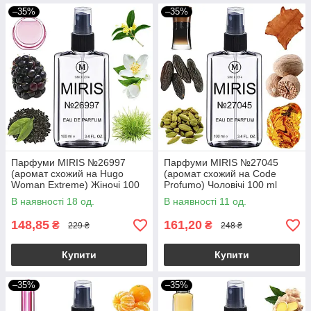
–35%
–35%
Парфуми MIRIS №26997
Парфуми MIRIS №27045
(аромат схожий на Hugo
(аромат схожий на Code
Woman Extreme) Жіночі 100
Profumo) Чоловічі 100 ml
ml
В наявності 18 од.
В наявності 11 од.
148,85
161,20
₴
₴
229 ₴
248 ₴
Купити
Купити
–35%
–35%