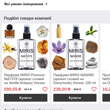
Всі умови повернення
Подібні товари компанії
Парфуми MIRIS Premium
Парфуми MIRIS №56085
Проб
№67378 (аромат схожий
(аромат схожий на
№65
на Vanille Antique) Унісекс
Ganymede) Унісекс 100 ml
на O
100 ml
3 ml
290,55
239,20
16,
₴
₴
447 ₴
368 ₴
Купити
Купити