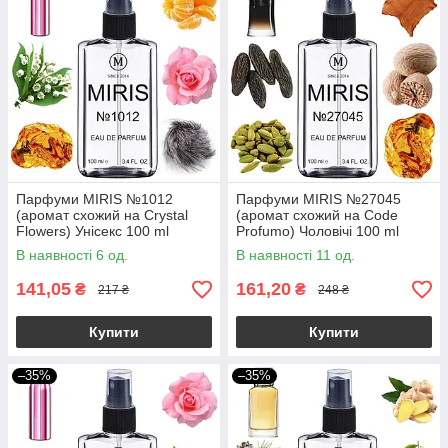
Парфуми MIRIS №1012
Парфуми MIRIS №27045
(аромат схожий на Crystal
(аромат схожий на Code
Flowers) Унісекс 100 ml
Profumo) Чоловічі 100 ml
В наявності 6 од.
В наявності 11 од.
141,05
161,20
₴
₴
217 ₴
248 ₴
Купити
Купити
–35%
–35%