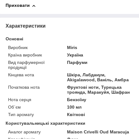
Приховати
Характеристики
Основні
Виробник
Miris
Країна виробник
Україна
Вид парфумерної
Парфуми
продукції
Кінцева нота
Шкіра, Лабданум,
Akigalawood, Ваніль, Амбра
Початкова нота
Фруктові ноти, Турецька
троянда, Маракуйя, Шафран
Нота серця
Бензоїну
Об`єм
100 мл
Тип аромату
Квіткові
Користувальницькі характеристики
Аналог аромату
Maison Crivelli Oud Maracuja