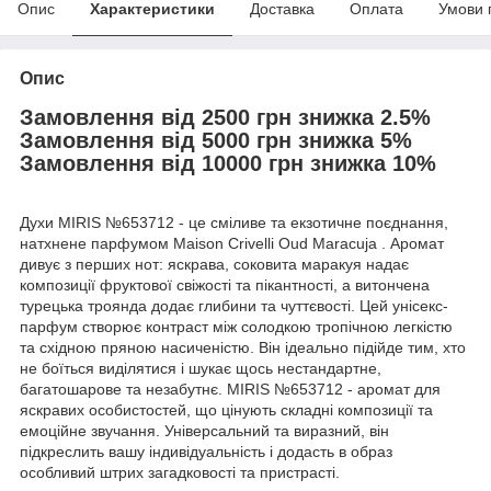
Опис
Характеристики
Доставка
Оплата
Умови 
Опис
Замовлення від 2500 грн знижка 2.5%
Замовлення від 5000 грн знижка 5%
Замовлення від 10000 грн знижка 10%
Духи MIRIS №653712 - це сміливе та екзотичне поєднання,
натхнене парфумом Maison Crivelli Oud Maracuja . Аромат
дивує з перших нот: яскрава, соковита маракуя надає
композиції фруктової свіжості та пікантності, а витончена
турецька троянда додає глибини та чуттєвості. Цей унісекс-
парфум створює контраст між солодкою тропічною легкістю
та східною пряною насиченістю. Він ідеально підійде тим, хто
не боїться виділятися і шукає щось нестандартне,
багатошарове та незабутнє. MIRIS №653712 - аромат для
яскравих особистостей, що цінують складні композиції та
емоційне звучання. Універсальний та виразний, він
підкреслить вашу індивідуальність і додасть в образ
особливий штрих загадковості та пристрасті.