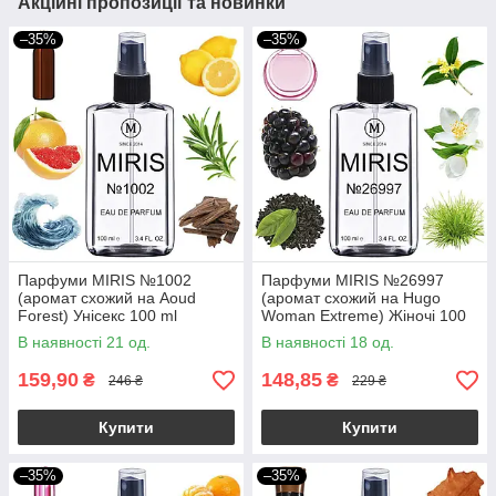
Акційні пропозиції та новинки
–35%
–35%
Парфуми MIRIS №1002
Парфуми MIRIS №26997
(аромат схожий на Aoud
(аромат схожий на Hugo
Forest) Унісекс 100 ml
Woman Extreme) Жіночі 100
ml
В наявності 21 од.
В наявності 18 од.
159,90
148,85
₴
₴
246 ₴
229 ₴
Купити
Купити
–35%
–35%