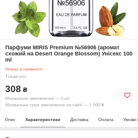
Парфуми MIRIS Premium №56906 (аромат
схожий на Desert Orange Blossom) Унісекс 100
ml
Немає в наявності
Тільки опт
308
₴
Мінімальне замовлення — 2 шт.
Мінімальна сума замовлення на сайті — 1 500 ₴
Опис
Характеристики
Доставка
Оплата
Умови 