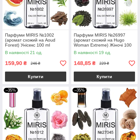
Парфуми MIRIS №1002
Парфуми MIRIS №26997
(аромат схожий на Aoud
(аромат схожий на Hugo
Forest) Унісекс 100 ml
Woman Extreme) Жіночі 100
ml
В наявності 21 од.
В наявності 19 од.
159,90
148,85
₴
₴
246 ₴
229 ₴
Купити
Купити
–35%
–35%