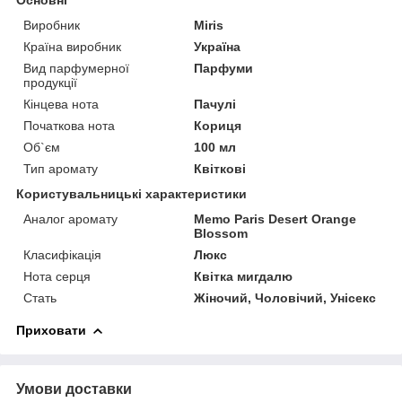
Виробник
Miris
Країна виробник
Україна
Вид парфумерної
Парфуми
продукції
Кінцева нота
Пачулі
Початкова нота
Кориця
Об`єм
100 мл
Тип аромату
Квіткові
Користувальницькі характеристики
Аналог аромату
Memo Paris Desert Orange
Blossom
Класифікація
Люкс
Нота серця
Квітка мигдалю
Стать
Жіночий, Чоловічий, Унісекс
Приховати
Умови доставки