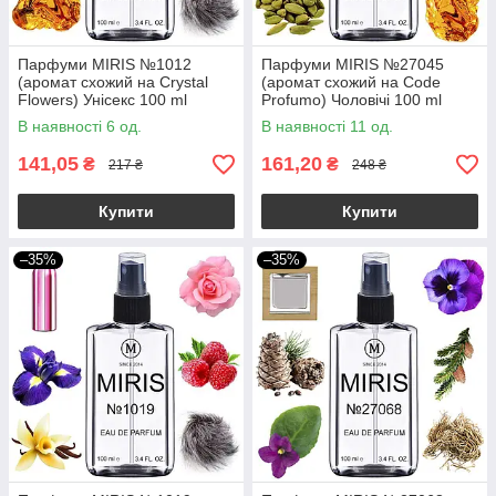
Парфуми MIRIS №1012
Парфуми MIRIS №27045
(аромат схожий на Crystal
(аромат схожий на Code
Flowers) Унісекс 100 ml
Profumo) Чоловічі 100 ml
В наявності 6 од.
В наявності 11 од.
141,05
161,20
₴
₴
217 ₴
248 ₴
Купити
Купити
–35%
–35%