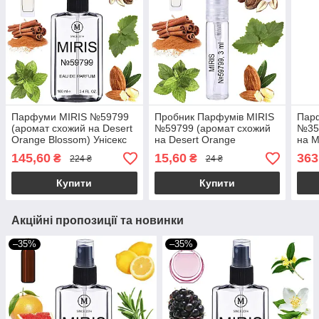
Парфуми MIRIS №59799
Пробник Парфумів MIRIS
Пар
(аромат схожий на Desert
№59799 (аромат схожий
№35
Orange Blossom) Унісекс
на Desert Orange
на M
100 ml
Blossom) Унісекс 3 ml
ml
145,60
15,60
363
₴
₴
224 ₴
24 ₴
Купити
Купити
Акційні пропозиції та новинки
–35%
–35%