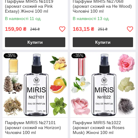
Парфуми MIRIS №1019
Парфуми MIRIS №27068
(аромат схожий на Pink
(аромат схожий на He Wood)
Extasy) Жіночі 100 ml
Чоловічі 100 ml
В наявності 11 од.
В наявності 13 од.
159,90
163,15
₴
₴
246 ₴
251 ₴
Купити
Купити
–35%
–35%
Парфуми MIRIS №27101
Парфуми MIRIS №1022
(аромат схожий на Horizon)
(аромат схожий на Roses
Чоловічі 100 ml
Musk) Жіночі 100 ml