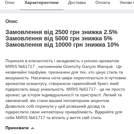
Опис
Характеристики
Доставка
Оплата
Умови 
Опис
Замовлення від 2500 грн знижка 2.5%
Замовлення від 5000 грн знижка 5%
Замовлення від 10000 грн знижка 10%
Пориньте в елегантність і загадковість з унісекс-ароматом
MIRIS №61717 , натхненним Givenchy Garçon Manqué . Це
незвичайні парфуми, призначені для тих, хто цінує стиль та
вишуканість. Насичена нота шкіри переплітається із чуттєвим
ароматом османтусу, створюючи гармонійний букет, який
підкреслить вашу унікальність. MIRIS №61717 - це не просто
аромат, це історія індивідуальності та пристрасті. Легкий та
хвилюючий, він стане вашим неповторним акцентом.
Дозвольте собі поринути у цей розкішний досвід та
підкреслити свою неповторну привабливість. Відкрийте для
себе MIRIS №61717 та втілить у життя свій стиль.
Приховати