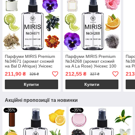
Парфуми MIRIS Premium
Парфуми MIRIS Premium
Пар
№34671 (аромат схожий
№34268 (аромат схожий
№38
на Bal D Afrique) Унісекс
на A La Rose) Унісекс 100
на P
100 ml
ml
Уніс
211,90
212,55
213
₴
₴
326 ₴
327 ₴
Купити
Купити
Акційні пропозиції та новинки
–35%
–35%