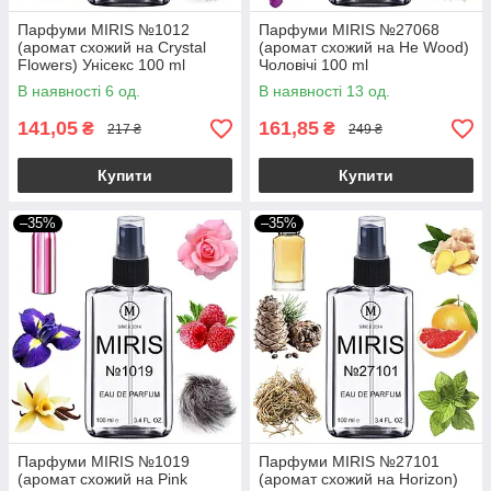
Парфуми MIRIS №1012
Парфуми MIRIS №27068
(аромат схожий на Crystal
(аромат схожий на He Wood)
Flowers) Унісекс 100 ml
Чоловічі 100 ml
В наявності 6 од.
В наявності 13 од.
141,05
161,85
₴
₴
217 ₴
249 ₴
Купити
Купити
–35%
–35%
Парфуми MIRIS №1019
Парфуми MIRIS №27101
(аромат схожий на Pink
(аромат схожий на Horizon)