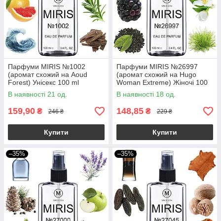
Парфуми MIRIS №1002
Парфуми MIRIS №26997
(аромат схожий на Aoud
(аромат схожий на Hugo
Forest) Унісекс 100 ml
Woman Extreme) Жіночі 100
ml
В наявності 21 од.
В наявності 18 од.
159,90
148,85
₴
₴
246 ₴
229 ₴
Купити
Купити
–35%
–35%