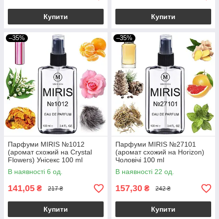
Купити
Купити
–35%
–35%
Парфуми MIRIS №1012
Парфуми MIRIS №27101
(аромат схожий на Crystal
(аромат схожий на Horizon)
Flowers) Унісекс 100 ml
Чоловічі 100 ml
В наявності 6 од.
В наявності 22 од.
141,05
157,30
₴
₴
217 ₴
242 ₴
Купити
Купити