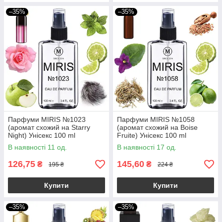
–35%
–35%
Парфуми MIRIS №1023
Парфуми MIRIS №1058
(аромат схожий на Starry
(аромат схожий на Boise
Night) Унісекс 100 ml
Fruite) Унісекс 100 ml
В наявності 11 од.
В наявності 17 од.
126,75
145,60
₴
₴
195 ₴
224 ₴
Купити
Купити
–35%
–35%