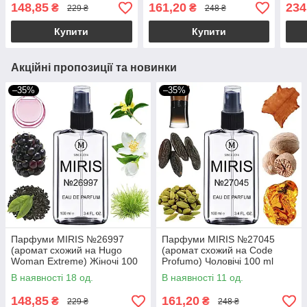
Унісекс 100 ml
Унісекс 100 ml
148,85
161,20
234
₴
₴
229 ₴
248 ₴
Купити
Купити
Акційні пропозиції та новинки
–35%
–35%
Парфуми MIRIS №26997
Парфуми MIRIS №27045
(аромат схожий на Hugo
(аромат схожий на Code
Woman Extreme) Жіночі 100
Profumo) Чоловічі 100 ml
ml
В наявності 18 од.
В наявності 11 од.
148,85
161,20
₴
₴
229 ₴
248 ₴