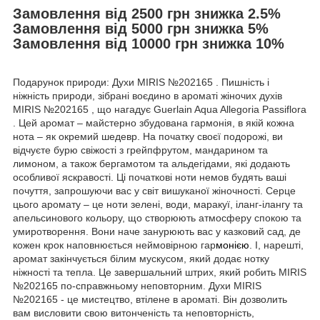
Замовлення від 2500 грн знижка 2.5%
Замовлення від 5000 грн знижка 5%
Замовлення від 10000 грн знижка 10%
Подарунок природи: Духи MIRIS №202165 . Пишність і
ніжність природи, зібрані воєдино в ароматі жіночих духів
MIRIS №202165 , що нагадує Guerlain Aqua Allegoria Passiflora
. Цей аромат – майстерно збудована гармонія, в якій кожна
нота – як окремий шедевр. На початку своєї подорожі, ви
відчуєте бурю свіжості з грейпфрутом, мандарином та
лимоном, а також бергамотом та альдегідами, які додають
особливої яскравості. Ці початкові ноти немов будять ваші
почуття, запрошуючи вас у світ вишуканої жіночності. Серце
цього аромату – це ноти зелені, води, маракуї, іланг-ілангу та
апельсинового кольору, що створюють атмосферу спокою та
умиротворення. Вони наче занурюють вас у казковий сад, де
кожен крок наповнюється неймовірною гар
монією
. І, нарешті,
аромат закінчується білим мускусом, який додає нотку
ніжності та тепла. Це завершальний штрих, який робить MIRIS
№202165 по-справжньому неповторним. Духи MIRIS
№202165 - це мистецтво, втілене в ароматі. Він дозволить
вам висловити свою витонченість та неповторність,