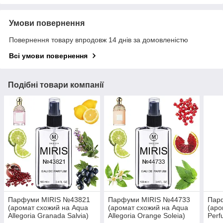
Умови повернення
Повернення товару впродовж 14 днів за домовленістю
Всі умови повернення
Подібні товари компанії
Парфуми MIRIS №43821
Парфуми MIRIS №44733
Пар
(аромат схожий на Aqua
(аромат схожий на Aqua
(аро
Allegoria Granada Salvia)
Allegoria Orange Soleia)
Perf