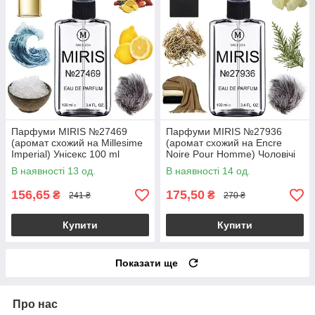
Парфуми MIRIS №27469
Парфуми MIRIS №27936
(аромат схожий на Millesime
(аромат схожий на Encre
Imperial) Унісекс 100 ml
Noire Pour Homme) Чоловічі
100 ml
В наявності 13 од.
В наявності 14 од.
156,65
175,50
₴
₴
241 ₴
270 ₴
Купити
Купити
Показати ще
Про нас