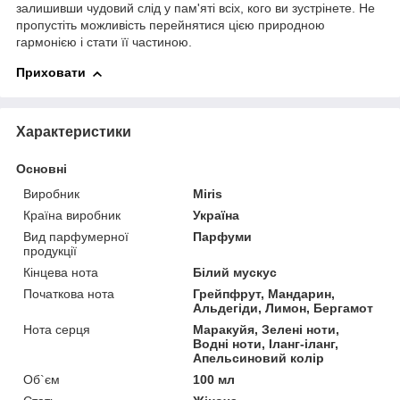
залишивши чудовий слід у пам'яті всіх, кого ви зустрінете. Не
пропустіть можливість перейнятися цією природною
гармонією і стати її частиною.
Приховати
Характеристики
Основні
Виробник
Miris
Країна виробник
Україна
Вид парфумерної
Парфуми
продукції
Кінцева нота
Білий мускус
Початкова нота
Грейпфрут, Мандарин,
Альдегіди, Лимон, Бергамот
Нота серця
Маракуйя, Зелені ноти,
Водні ноти, Іланг-іланг,
Апельсиновий колір
Об`єм
100 мл