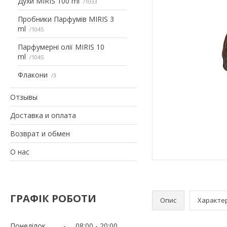
Духи MIRIS 100 ml
1033
Пробники Парфумів MIRIS 3
ml
1045
Парфумерні олії MIRIS 10
ml
1045
Флакони
3
Отзывы
Доставка и оплата
Возврат и обмен
О нас
ГРАФІК РОБОТИ
Опис
Характе
Понеділок
08:00
20:00