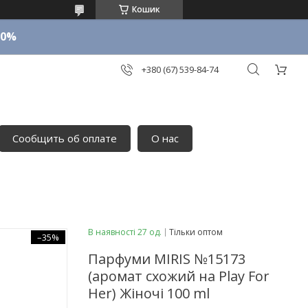
Кошик
10%
+380 (67) 539-84-74
Сообщить об оплате
О нас
В наявності 27 од.
Тільки оптом
–35%
Парфуми MIRIS №15173
(аромат схожий на Play For
Her) Жіночі 100 ml