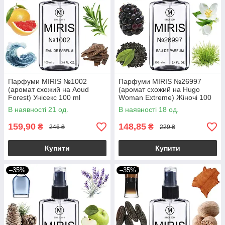
Парфуми MIRIS №1002
Парфуми MIRIS №26997
(аромат схожий на Aoud
(аромат схожий на Hugo
Forest) Унісекс 100 ml
Woman Extreme) Жіночі 100
ml
В наявності 21 од.
В наявності 18 од.
159,90
148,85
₴
₴
246 ₴
229 ₴
Купити
Купити
–35%
–35%