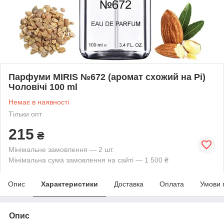
Парфуми MIRIS №672 (аромат схожий на Pi)
Чоловічі 100 ml
Немає в наявності
Тільки опт
215
₴
Мінімальне замовлення — 2 шт.
Мінімальна сума замовлення на сайті — 1 500 ₴
Опис
Характеристики
Доставка
Оплата
Умови 
Опис