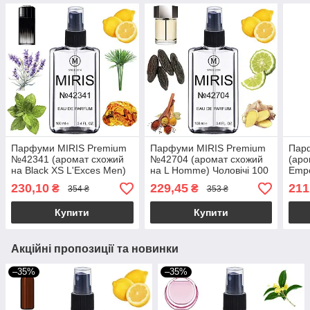
Парфуми MIRIS Premium
Парфуми MIRIS Premium
Пар
№42341 (аромат схожий
№42704 (аромат схожий
(аро
на Black XS L'Exces Men)
на L Homme) Чоловічі 100
Empo
Чоловічі 100 ml
ml
Inte
230,10
229,45
211
₴
₴
354 ₴
353 ₴
Купити
Купити
Акційні пропозиції та новинки
–35%
–35%