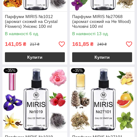
Парфуми MIRIS №1012
Парфуми MIRIS №27068
(аромат схожий на Crystal
(аромат схожий на He Wood)
Flowers) Унісекс 100 ml
Чоловічі 100 ml
В наявності 6 од.
В наявності 13 од.
141,05
161,85
₴
₴
217 ₴
249 ₴
Купити
Купити
–35%
–35%