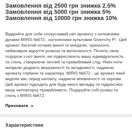
Замовлення від 2500 грн знижка 2.5%
Замовлення від 5000 грн знижка 5%
Замовлення від 10000 грн знижка 10%
Відкрийте для себе спокусливий світ аромату з чоловічими
духами MIRIS №672 , натхненими культовим Givenchy Pi . Цей
аромат, багатий нотами ванілі та мигдалю, приносить
неймовірне відчуття розкоші та витонченості. Почніть свою
подорож з нот ванілі, які підкреслюють вашу індивідуальність
та стиль, створюючи теплий та привабливий слід. Ніжні ноти
мигдалю додають вишуканості та загадковості, надаючи
аромату глибини та характеру. MIRIS №672 - це аромат, який
виділяє вас серед натовпу, надаючи впевненості та харизмі.
Цей аромат підходить для будь-якого випадку та підкреслює
вашу неповторну привабливість. Подаруйте собі розкіш та
стиль з MIRIS №672 .
Приховати
Характеристики