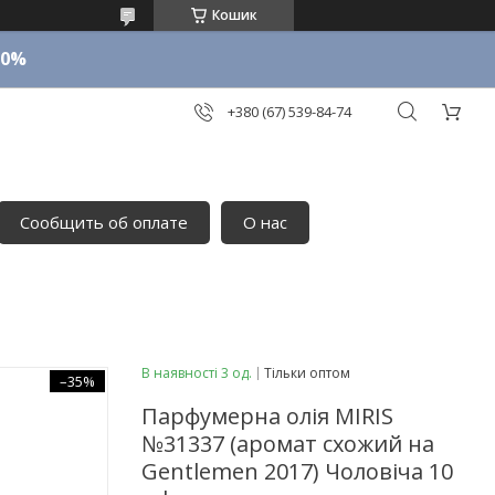
Кошик
10%
+380 (67) 539-84-74
Сообщить об оплате
О нас
В наявності 3 од.
Тільки оптом
–35%
Парфумерна олія MIRIS
№31337 (аромат схожий на
Gentlemen 2017) Чоловіча 10