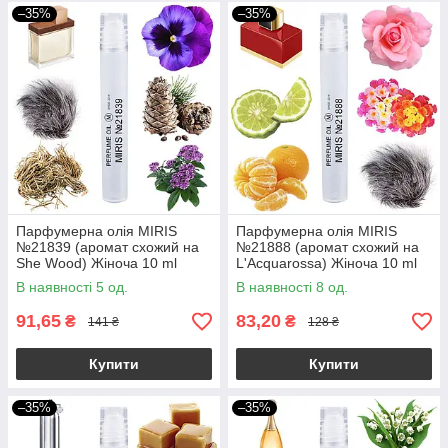
–35%
–35%
Парфумерна олія MIRIS
Парфумерна олія MIRIS
№21839 (аромат схожий на
№21888 (аромат схожий на
She Wood) Жіноча 10 ml
L'Acquarossa) Жіноча 10 ml
В наявності 5 од.
В наявності 8 од.
91,65
83,20
₴
₴
141 ₴
128 ₴
Купити
Купити
–35%
–35%