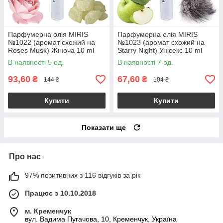
Парфумерна олія MIRIS
Парфумерна олія MIRIS
№1022 (аромат схожий на
№1023 (аромат схожий на
Roses Musk) Жіноча 10 ml
Starry Night) Унісекс 10 ml
В наявності 5 од.
В наявності 7 од.
93,60
67,60
₴
₴
144 ₴
104 ₴
Купити
Купити
Показати ще
Про нас
97% позитивних з 116 відгуків за рік
Працює з 10.10.2018
м. Кременчук
вул. Вадима Пугачова, 10, Кременчук, Україна