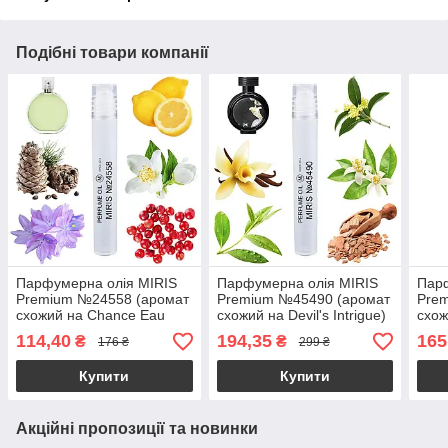
Подібні товари компанії
Парфумерна олія MIRIS
Парфумерна олія MIRIS
Парф
Premium №24558 (аромат
Premium №45490 (аромат
Pre
схожий на Chance Eau
схожий на Devil's Intrigue)
схож
Fraiche) Жіноча 10 ml
Жіноча 10 ml
ml
114,40
194,35
165
₴
₴
176 ₴
299 ₴
Купити
Купити
Акційні пропозиції та новинки