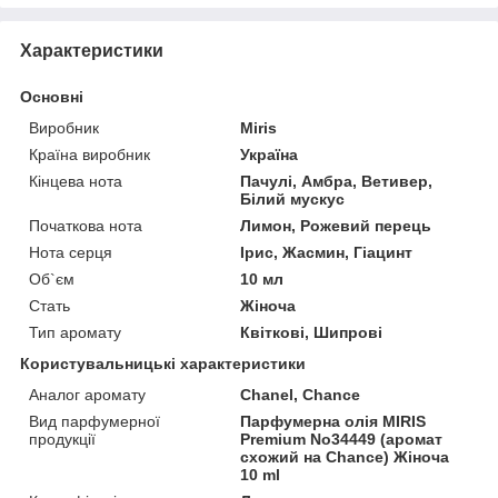
Характеристики
Основні
Виробник
Miris
Країна виробник
Україна
Кінцева нота
Пачулі, Амбра, Ветивер,
Білий мускус
Початкова нота
Лимон, Рожевий перець
Нота серця
Ірис, Жасмин, Гіацинт
Об`єм
10 мл
Стать
Жіноча
Тип аромату
Квіткові, Шипрові
Користувальницькі характеристики
Аналог аромату
Chanel, Chance
Вид парфумерної
Парфумерна олія MIRIS
продукції
Premium No34449 (аромат
схожий на Chance) Жіноча
10 ml