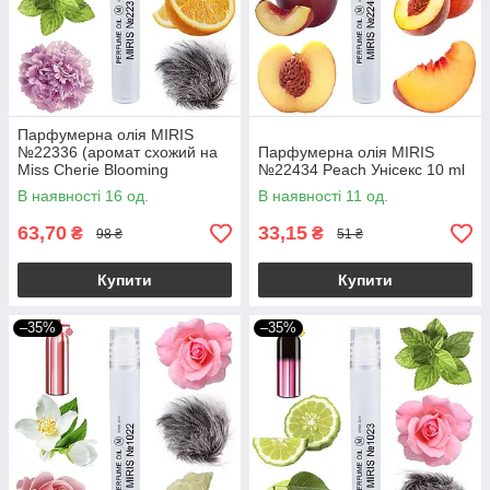
Парфумерна олія MIRIS
№22336 (аромат схожий на
Парфумерна олія MIRIS
Miss Cherie Blooming
№22434 Peach Унісекс 10 ml
Bouquet) Жіноча 10 ml
В наявності 16 од.
В наявності 11 од.
63,70
33,15
₴
₴
98 ₴
51 ₴
Купити
Купити
–35%
–35%