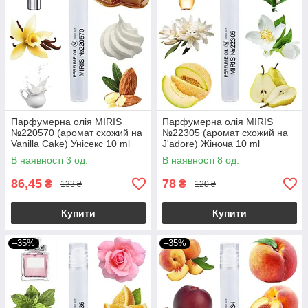
Парфумерна олія MIRIS
Парфумерна олія MIRIS
№220570 (аромат схожий на
№22305 (аромат схожий на
Vanilla Cake) Унісекс 10 ml
J'adore) Жіноча 10 ml
В наявності 3 од.
В наявності 8 од.
86,45
78
₴
₴
133 ₴
120 ₴
Купити
Купити
–35%
–35%