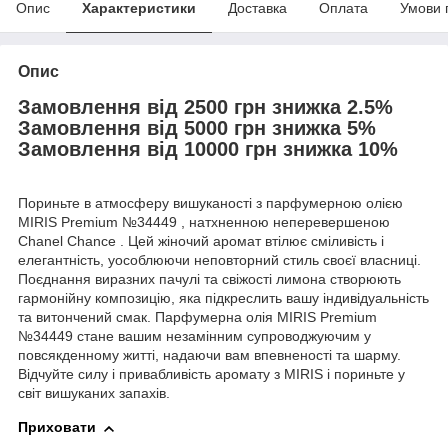
Опис
Характеристики
Доставка
Оплата
Умови 
Опис
Замовлення від 2500 грн знижка 2.5%
Замовлення від 5000 грн знижка 5%
Замовлення від 10000 грн знижка 10%
Пориньте в атмосферу вишуканості з парфумерною олією
MIRIS Premium №34449 , натхненною неперевершеною
Chanel Chance . Цей жіночий аромат втілює сміливість і
елегантність, уособлюючи неповторний стиль своєї власниці.
Поєднання виразних пачулі та свіжості лимона створюють
гармонійну композицію, яка підкреслить вашу індивідуальність
та витончений смак. Парфумерна олія MIRIS Premium
№34449 стане вашим незамінним супроводжуючим у
повсякденному житті, надаючи вам впевненості та шарму.
Відчуйте силу і привабливість аромату з MIRIS і пориньте у
світ вишуканих запахів.
Приховати