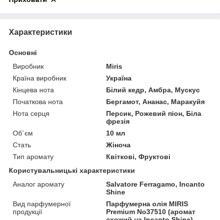
Характеристики
Основні
Виробник
Miris
Країна виробник
Україна
Кінцева нота
Білий кедр, Амбра, Мускус
Початкова нота
Бергамот, Ананас, Маракуйя
Нота серця
Персик, Рожевий піон, Біла
фрезія
Об`єм
10 мл
Стать
Жіноча
Тип аромату
Квіткові, Фруктові
Користувальницькі характеристики
Аналог аромату
Salvatore Ferragamo, Incanto
Shine
Вид парфумерної
Парфумерна олія MIRIS
продукції
Premium No37510 (аромат
схожий на Incanto Shine)