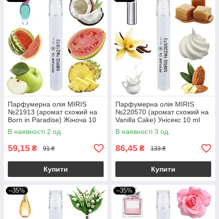
Парфумерна олія MIRIS
Парфумерна олія MIRIS
№21913 (аромат схожий на
№220570 (аромат схожий на
Born in Paradise) Жіноча 10
Vanilla Cake) Унісекс 10 ml
ml
В наявності 2 од.
В наявності 3 од.
59,15
86,45
₴
₴
91 ₴
133 ₴
Купити
Купити
–35%
–35%