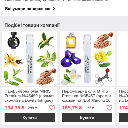
Всі умови повернення
Подібні товари компанії
Парфумерна олія MIRIS
Парфумерна олія MIRIS
Парф
Premium №45490 (аромат
Premium №35457 (аромат
№40
схожий на Devil's Intrigue)
схожий на №5) Жіноча 10
на L
Жіноча 10 ml
ml
Summ
194,35
165,75
174
₴
₴
299 ₴
255 ₴
Купити
Купити