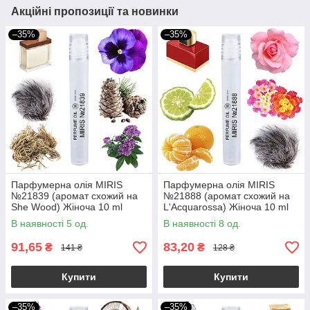
Акційні пропозиції та новинки
–35%
–35%
Парфумерна олія MIRIS
Парфумерна олія MIRIS
№21839 (аромат схожий на
№21888 (аромат схожий на
She Wood) Жіноча 10 ml
L'Acquarossa) Жіноча 10 ml
В наявності 5 од.
В наявності 8 од.
91,65
83,20
₴
₴
141 ₴
128 ₴
Купити
Купити
–35%
–35%