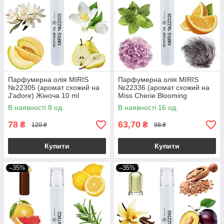
Парфумерна олія MIRIS
Парфумерна олія MIRIS
№22305 (аромат схожий на
№22336 (аромат схожий на
J'adore) Жіноча 10 ml
Miss Cherie Blooming
Bouquet) Жіноча 10 ml
В наявності 8 од.
В наявності 16 од.
78
63,70
₴
₴
120 ₴
98 ₴
Купити
Купити
–35%
–35%