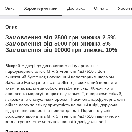
Опис
Характеристики
Доставка
Оплата
Умови 
Опис
Замовлення від 2500 грн знижка 2.5%
Замовлення від 5000 грн знижка 5%
Замовлення від 10000 грн знижка 10%
Відкрийте двері до дивовижного світу ароматів з
парфумерною олією MIRIS Premium №37510 . Цей
вишуканий букет нот, натхненний неповторним шармом
Salvatore Ferragamo Incanto Shine , покликаний полонити
уяву та залишати за собою незабутній слід. Жіночі ноти
ананаса та маракуї танцюють у гармонії, створюючи свіжий,
яскравий та спокусливий аромат. Насичена парфумерна олія
обіцяє довгу та стійку присутність на вашій шкірі, даруючи
відчуття впевненості та неповторності. Пориньте у світ
розкішних ароматів з MIRIS Premium №37510 і відчуйте, як
кожна крапля стає частиною вашої індивідуальності.
Приховати