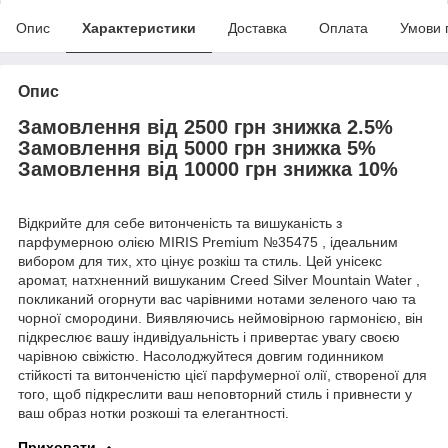
Опис
Характеристики
Доставка
Оплата
Умови 
Опис
Замовлення від 2500 грн знижка 2.5%
Замовлення від 5000 грн знижка 5%
Замовлення від 10000 грн знижка 10%
Відкрийте для себе витонченість та вишуканість з
парфумерною олією MIRIS Premium №35475 , ідеальним
вибором для тих, хто цінує розкіш та стиль. Цей унісекс
аромат, натхненний вишуканим Creed Silver Mountain Water ,
покликаний огорнути вас чарівними нотами зеленого чаю та
чорної смородини. Виявляючись неймовірною гармонією, він
підкреслює вашу індивідуальність і привертає увагу своєю
чарівною свіжістю. Насолоджуйтеся довгим годинником
стійкості та витонченістю цієї парфумерної олії, створеної для
того, щоб підкреслити ваш неповторний стиль і привнести у
ваш образ нотки розкоші та елегантності.
Приховати