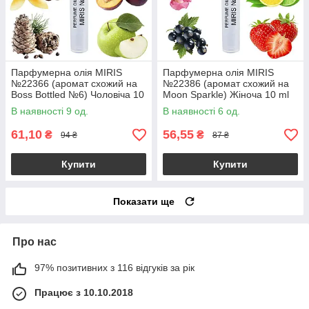
Парфумерна олія MIRIS
Парфумерна олія MIRIS
№22366 (аромат схожий на
№22386 (аромат схожий на
Boss Bottled №6) Чоловіча 10
Moon Sparkle) Жіноча 10 ml
ml
В наявності 9 од.
В наявності 6 од.
61,10
56,55
₴
₴
94 ₴
87 ₴
Купити
Купити
Показати ще
Про нас
97% позитивних з 116 відгуків за рік
Працює з 10.10.2018