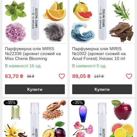
Парфумерна олія MIRIS
Парфумерна олія MIRIS
№22336 (аромат схожий на
№1002 (аромат схожий на
Miss Cherie Blooming
Aoud Forest) Унісекс 10 ml
Bouquet) Жіноча 10 ml
В наявності 16 од.
В наявності 5 од.
63,70
89,05
₴
₴
98 ₴
137 ₴
Купити
Купити
–35%
–35%