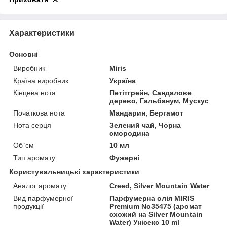
Характеристики
Основні
Виробник
Miris
Країна виробник
Україна
Кінцева нота
Петітгрейн, Сандалове
дерево, Гальбанум, Мускус
Початкова нота
Мандарин, Бергамот
Нота серця
Зелений чай, Чорна
смородина
Об`єм
10 мл
Тип аромату
Фужерні
Користувальницькі характеристики
Аналог аромату
Creed, Silver Mountain Water
Вид парфумерної
Парфумерна олія MIRIS
продукції
Premium No35475 (аромат
схожий на Silver Mountain
Water) Унісекс 10 ml