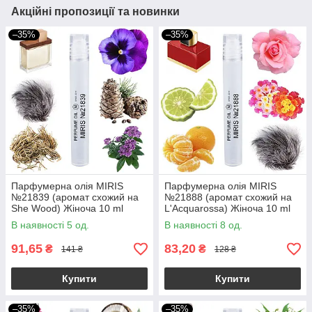
Акційні пропозиції та новинки
–35%
–35%
Парфумерна олія MIRIS
Парфумерна олія MIRIS
№21839 (аромат схожий на
№21888 (аромат схожий на
She Wood) Жіноча 10 ml
L'Acquarossa) Жіноча 10 ml
В наявності 5 од.
В наявності 8 од.
91,65
83,20
₴
₴
141 ₴
128 ₴
Купити
Купити
–35%
–35%