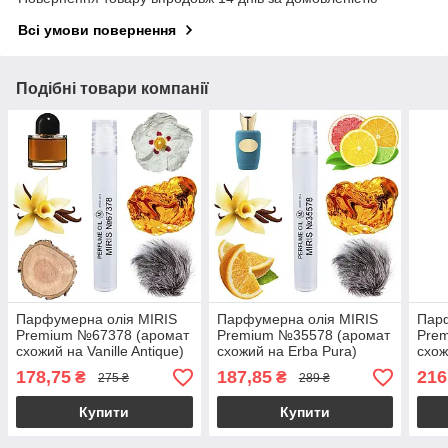
Всі умови повернення
Подібні товари компанії
Парфумерна олія MIRIS
Парфумерна олія MIRIS
Парф
Premium №67378 (аромат
Premium №35578 (аромат
Pre
схожий на Vanille Antique)
схожий на Erba Pura)
схож
Унісекс 10 ml
Унісекс 10 ml
540)
178,75
187,85
216
₴
₴
275 ₴
289 ₴
Купити
Купити