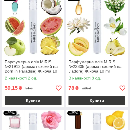
Парфумерна олія MIRIS
Парфумерна олія MIRIS
№21913 (аромат схожий на
№22305 (аромат схожий на
Born in Paradise) Жіноча 10
J'adore) Жіноча 10 ml
ml
В наявності 2 од.
В наявності 8 од.
59,15
78
₴
₴
91 ₴
120 ₴
Купити
Купити
–35%
–35%