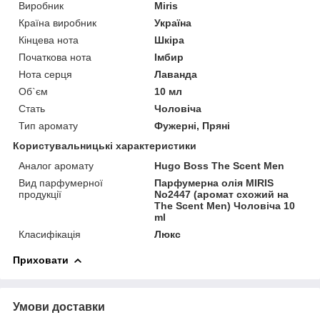
Виробник
Miris
Країна виробник
Україна
Кінцева нота
Шкіра
Початкова нота
Імбир
Нота серця
Лаванда
Об`єм
10 мл
Стать
Чоловіча
Тип аромату
Фужерні, Пряні
Користувальницькі характеристики
Аналог аромату
Hugo Boss The Scent Men
Вид парфумерної
Парфумерна олія MIRIS
продукції
No2447 (аромат схожий на
The Scent Men) Чоловіча 10
ml
Класифікація
Люкс
Приховати
Умови доставки