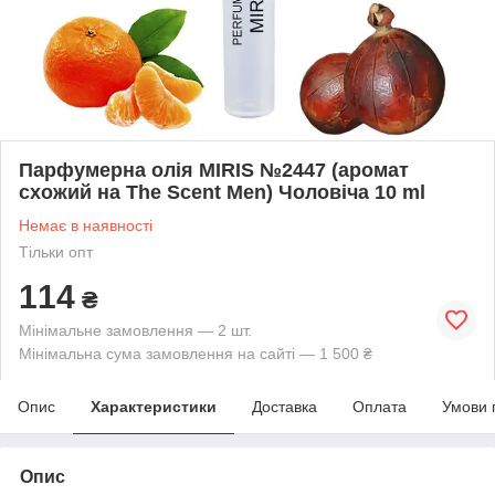
Парфумерна олія MIRIS №2447 (аромат
схожий на The Scent Men) Чоловіча 10 ml
Немає в наявності
Тільки опт
114
₴
Мінімальне замовлення — 2 шт.
Мінімальна сума замовлення на сайті — 1 500 ₴
Опис
Характеристики
Доставка
Оплата
Умови 
Опис