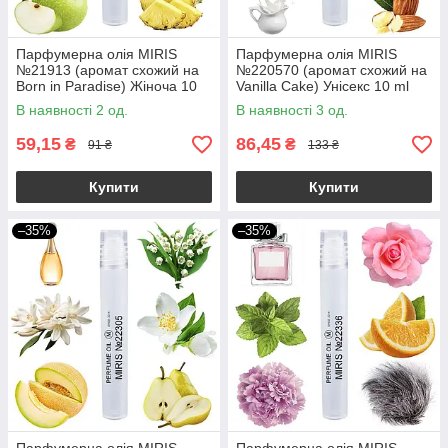
Парфумерна олія MIRIS
Парфумерна олія MIRIS
№21913 (аромат схожий на
№220570 (аромат схожий на
Born in Paradise) Жіноча 10
Vanilla Cake) Унісекс 10 ml
ml
В наявності 2 од.
В наявності 3 од.
59,15
86,45
₴
₴
91 ₴
133 ₴
Купити
Купити
–35%
–35%