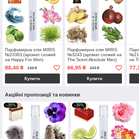
Парфумерна олія MIRIS
Парфумерна олія MIRIS
Парф
№23303 (аромат схожий
№3243 (аромат схожий на
№21
на Happy For Men)
The Scent Absolute Men)
на T
Чоловіча 10 ml
Чоловіча 10 ml
Чоло
88,40
66,95
77,
₴
₴
136 ₴
103 ₴
Купити
Купити
Акційні пропозиції та новинки
–35%
–35%