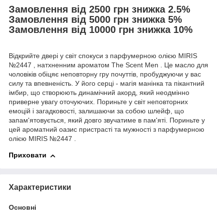
Замовлення від 2500 грн знижка 2.5%
Замовлення від 5000 грн знижка 5%
Замовлення від 10000 грн знижка 10%
Відкрийте двері у світ спокуси з парфумерною олією MIRIS
№2447 , натхненним ароматом The Scent Men . Це масло для
чоловіків обіцяє неповторну гру почуттів, пробуджуючи у вас
силу та впевненість. У його серці - магія манінка та пікантний
імбир, що створюють динамічний акорд, який неодмінно
приверне увагу оточуючих. Пориньте у світ неповторних
емоцій і загадковості, залишаючи за собою шлейф, що
запам'ятовується, який довго звучатиме в пам'яті. Пориньте у
цей ароматний оазис пристрасті та мужності з парфумерною
олією MIRIS №2447 .
Приховати
Характеристики
Основні