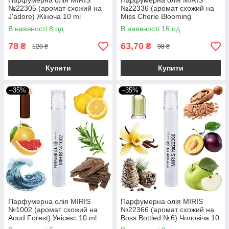
Парфумерна олія MIRIS
Парфумерна олія MIRIS
№22305 (аромат схожий на
№22336 (аромат схожий на
J'adore) Жіноча 10 ml
Miss Cherie Blooming
Bouquet) Жіноча 10 ml
В наявності 8 од.
В наявності 16 од.
78
63,70
₴
₴
120 ₴
98 ₴
Купити
Купити
–35%
–35%
Парфумерна олія MIRIS
Парфумерна олія MIRIS
№1002 (аромат схожий на
№22366 (аромат схожий на
Aoud Forest) Унісекс 10 ml
Boss Bottled №6) Чоловіча 10
ml