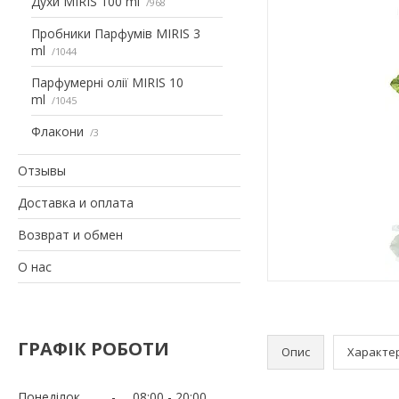
Духи MIRIS 100 ml
968
Пробники Парфумів MIRIS 3
ml
1044
Парфумерні олії MIRIS 10
ml
1045
Флакони
3
Отзывы
Доставка и оплата
Возврат и обмен
О нас
ГРАФІК РОБОТИ
Опис
Характе
Понеділок
08:00
20:00