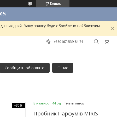
Кошик
10%
одні вихідний. Вашу заявку буде оброблено найближчим
+380 (67) 539-84-74
Сообщить об оплате
О нас
В наявності 44 од.
Тільки оптом
–35%
Пробник Парфумів MIRIS