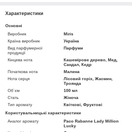
Характеристики
Основні
Виробник
Miris
Країна виробник
Україна
Вид парфумерної
Парфуми
продукції
Кінцева нота
Кашемірове дерево, Мед,
Сандал, Кедр
Початкова нота
Малина
Нота серця
Лісовий горіх, Жасмин,
Троянда
Об`єм
100 мл
Стать
Жіноча
Тип аромату
Квіткові, Фруктові
Користувальницькі характеристики
Аналог аромату
Paco Rabanne Lady Million
Lucky