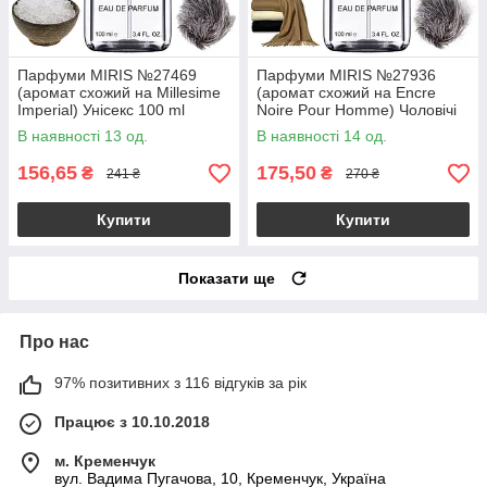
Парфуми MIRIS №27469
Парфуми MIRIS №27936
(аромат схожий на Millesime
(аромат схожий на Encre
Imperial) Унісекс 100 ml
Noire Pour Homme) Чоловічі
100 ml
В наявності 13 од.
В наявності 14 од.
156,65
175,50
₴
₴
241 ₴
270 ₴
Купити
Купити
Показати ще
Про нас
97% позитивних з 116 відгуків за рік
Працює з 10.10.2018
м. Кременчук
вул. Вадима Пугачова, 10, Кременчук, Україна