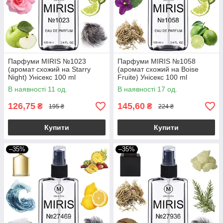
Парфуми MIRIS №1023
Парфуми MIRIS №1058
(аромат схожий на Starry
(аромат схожий на Boise
Night) Унісекс 100 ml
Fruite) Унісекс 100 ml
В наявності 11 од.
В наявності 17 од.
126,75
145,60
₴
₴
195 ₴
224 ₴
Купити
Купити
–35%
–35%