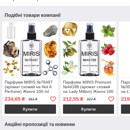
Подібні товари компанії
Парфуми MIRIS №78487
Парфуми MIRIS Premium
Пар
(аромат схожий на Not A
№44188 (аромат схожий
№35
Perfume) Жіночі 100 ml
на Lady Million) Жіночі 100
на L
ml
234,65
212,55
219
₴
₴
361 ₴
327 ₴
Купити
Купити
Акційні пропозиції та новинки