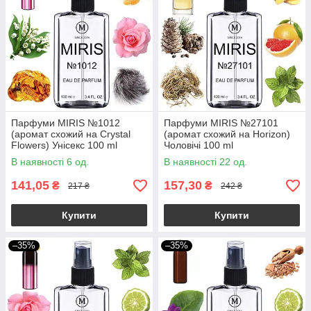
Парфуми MIRIS №1012
Парфуми MIRIS №27101
(аромат схожий на Crystal
(аромат схожий на Horizon)
Flowers) Унісекс 100 ml
Чоловічі 100 ml
В наявності 6 од.
В наявності 22 од.
141,05
157,30
₴
₴
217 ₴
242 ₴
Купити
Купити
–35%
–35%