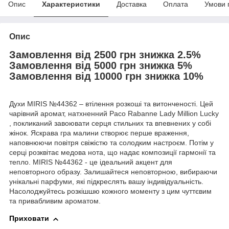
Опис
Характеристики
Доставка
Оплата
Умови 
Опис
Замовлення від 2500 грн знижка 2.5%
Замовлення від 5000 грн знижка 5%
Замовлення від 10000 грн знижка 10%
Духи MIRIS №44362 – втілення розкоші та витонченості. Цей
чарівний аромат, натхненний Paco Rabanne Lady Million Lucky
, покликаний завоювати серця стильних та впевнених у собі
жінок. Яскрава гра малини створює перше враження,
наповнюючи повітря свіжістю та солодким настроєм. Потім у
серці розквітає медова нота, що надає композиції гармонії та
тепло. MIRIS №44362 - це ідеальний акцент для
неповторного образу. Залишайтеся неповторною, вибираючи
унікальні парфуми, які підкреслять вашу індивідуальність.
Насолоджуйтесь розкішшю кожного моменту з цим чуттєвим
та привабливим ароматом.
Приховати