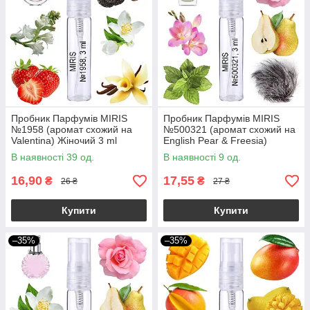
Пробник Парфумів MIRIS
Пробник Парфумів MIRIS
№1958 (аромат схожий на
№500321 (аромат схожий на
Valentina) Жіночий 3 ml
English Pear & Freesia)
Жіночий 3 ml
В наявності 39 од.
В наявності 9 од.
16,90
17,55
₴
₴
26 ₴
27 ₴
Купити
Купити
–35%
–35%