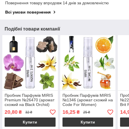
Повернення товару впродовж 14 днів за домовленістю
Всі умови повернення
Подібні товари компанії
Пробник Парфумів MIRIS
Пробник Парфумів MIRIS
Проб
Premium №26470 (аромат
№1346 (аромат схожий на
№221
схожий на Black Orchid)
Code For Women)
Brit
Жіночий 3 ml
Жіночий 3 ml
Жіно
20,80
16,25
14,
₴
₴
32 ₴
25 ₴
Купити
Купити