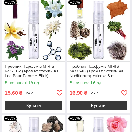
–35%
–35%
Пробник Парфумів MIRIS
Пробник Парфумів MIRIS
№37162 (аромат схожий на
№37546 (аромат схожий на
Lac Pour Femme Elixir)
Nudiflorum) Унісекс 3 ml
Жіночий 3 ml
В наявності 19 од.
В наявності 6 од.
15,60
16,90
₴
₴
24 ₴
26 ₴
Купити
Купити
–35%
–35%