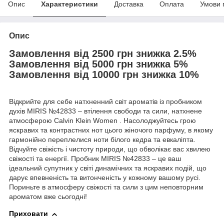
Опис
Характеристики
Доставка
Оплата
Умови 
Опис
Замовлення від 2500 грн знижка 2.5%
Замовлення від 5000 грн знижка 5%
Замовлення від 10000 грн знижка 10%
Відкрийте для себе натхненний світ ароматів із пробником
духів MIRIS №42833 – втілення свободи та сили, натхнене
атмосферою Calvin Klein Women . Насолоджуйтесь грою
яскравих та контрастних нот цього жіночого парфуму, в якому
гармонійно переплелися ноти білого кедра та евкаліпта.
Відчуйте свіжість і чистоту природи, що обволікає вас хвилею
свіжості та енергії. Пробник MIRIS №42833 – це ваш
ідеальний супутник у світі динамічних та яскравих подій, що
дарує впевненість та витонченість у кожному вашому русі.
Пориньте в атмосферу свіжості та сили з цим неповторним
ароматом вже сьогодні!
Приховати