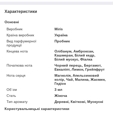
Характеристики
Основні
Виробник
Miris
Країна виробник
Україна
Вид парфумерної
Пробник
продукції
Кінцева нота
Олібанум, Амброксан,
Кашмеран, Білий кедр,
Білий мускус, Фіалка
Початкова нота
Чорний перець, Бергамот,
Евкаліпт, Лимон, Грейпфрут
Нота серця
Магнолія, Апельсиновий
колір, Чай, Малина, Жасмин,
Гедіон
Об`єм
3 мл
Стать
Жіноча
Тип аромату
Деревні, Квіткові, Мускусні
Користувальницькі характеристики