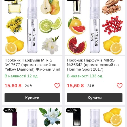
Пробник Парфумів MIRIS
Пробник Парфумів MIRIS
№17677 (аромат схожий на
№36342 (аромат схожий на
Yellow Diamond) Жіночий 3 ml
Homme Sport 2017)
Чоловічий 3 ml
В наявності 12 од.
В наявності 133 од.
15,60
15,60
₴
₴
24 ₴
24 ₴
Купити
Купити
–35%
–35%