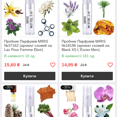
Пробник Парфумів MIRIS
Пробник Парфумів MIRIS
№37162 (аромат схожий на
№18196 (аромат схожий на
Lac Pour Femme Elixir)
Black XS L'Exces Men)
Жіночий 3 ml
Чоловічий 3 ml
В наявності 18 од.
В наявності 181 од.
15,60
14,95
₴
₴
24 ₴
23 ₴
Купити
Купити
–35%
–35%