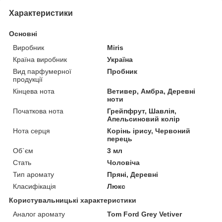
Характеристики
Основні
Виробник
Miris
Країна виробник
Україна
Вид парфумерної
Пробник
продукції
Кінцева нота
Ветивер, Амбра, Деревні
ноти
Початкова нота
Грейпфрут, Шавлія,
Апельсиновий колір
Нота серця
Корінь ірису, Червоний
перець
Об`єм
3 мл
Стать
Чоловіча
Тип аромату
Пряні, Деревні
Класифікація
Люкс
Користувальницькі характеристики
Аналог аромату
Tom Ford Grey Vetiver