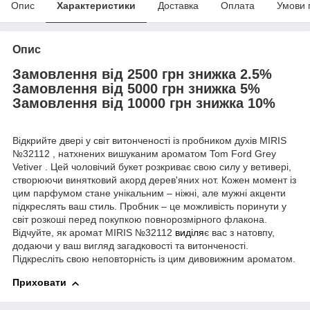
Опис
Характеристики
Доставка
Оплата
Умови 
Опис
Замовлення від 2500 грн знижка 2.5%
Замовлення від 5000 грн знижка 5%
Замовлення від 10000 грн знижка 10%
Відкрийте двері у світ витонченості із пробником духів MIRIS
№32112 , натхнених вишуканим ароматом Tom Ford Grey
Vetiver . Цей чоловічий букет розкриває свою силу у ветивері,
створюючи винятковий акорд дерев'яних нот. Кожен момент із
цим парфумом стане унікальним – ніжні, але мужні акценти
підкреслять ваш стиль. Пробник – це можливість поринути у
світ розкоші перед покупкою повнорозмірного флакона.
Відчуйте, як аромат MIRIS №32112
виділя
є вас з натовпу,
додаючи у ваш вигляд загадковості та витонченості.
Підкресліть свою неповторність із цим дивовижним ароматом.
Приховати