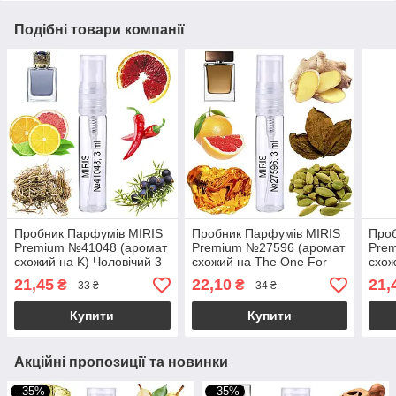
Подібні товари компанії
Пробник Парфумів MIRIS
Пробник Парфумів MIRIS
Проб
Premium №41048 (аромат
Premium №27596 (аромат
Pre
схожий на K) Чоловічий 3
схожий на The One For
схож
ml
Men) Чоловічий 3 ml
Plat
21,45
22,10
21,
₴
₴
33 ₴
34 ₴
Купити
Купити
Акційні пропозиції та новинки
–35%
–35%