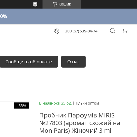
Кошик
10%
+380 (67) 539-84-74
Сообщить об оплате
О нас
В наявності 35 од.
Тільки оптом
–35%
Пробник Парфумів MIRIS
№27803 (аромат схожий на
Mon Paris) Жіночий 3 ml