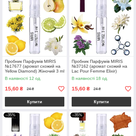
Пробник Парфумів MIRIS
Пробник Парфумів MIRIS
№17677 (аромат схожий на
№37162 (аромат схожий на
Yellow Diamond) Жіночий 3 ml
Lac Pour Femme Elixir)
Жіночий 3 ml
В наявності 12 од.
В наявності 18 од.
15,60
15,60
₴
₴
24 ₴
24 ₴
Купити
Купити
–35%
–35%