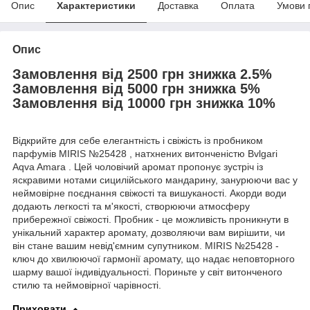
Опис
Характеристики
Доставка
Оплата
Умови 
Опис
Замовлення від 2500 грн знижка 2.5%
Замовлення від 5000 грн знижка 5%
Замовлення від 10000 грн знижка 10%
Відкрийте для себе елегантність і свіжість із пробником
парфумів MIRIS №25428 , натхнених витонченістю Bvlgari
Aqva Amara . Цей чоловічий аромат пропонує зустріч із
яскравими нотами сицилійського мандарину, занурюючи вас у
неймовірне поєднання свіжості та вишуканості. Акорди води
додають легкості та м'якості, створюючи атмосферу
прибережної свіжості. Пробник - це можливість проникнути в
унікальний характер аромату, дозволяючи вам вирішити, чи
він стане вашим невід'ємним супутником. MIRIS №25428 -
ключ до хвилюючої гармонії аромату, що надає неповторного
шарму вашої індивідуальності. Пориньте у світ витонченого
стилю та неймовірної чарівності.
Приховати