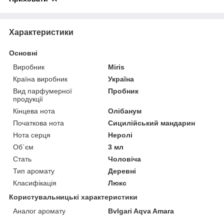
Характеристики
Основні
Виробник
Miris
Країна виробник
Україна
Вид парфумерної
Пробник
продукції
Кінцева нота
Олібанум
Початкова нота
Сицилійський мандарин
Нота серця
Неролі
Об`єм
3 мл
Стать
Чоловіча
Тип аромату
Деревні
Класифікація
Люкс
Користувальницькі характеристики
Аналог аромату
Bvlgari Aqva Amara