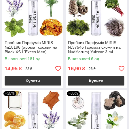
Пробник Парфумів MIRIS
Пробник Парфумів MIRIS
№18196 (аромат схожий на
№37546 (аромат схожий на
Black XS L'Exces Men)
Nudiflorum) Унісекс 3 ml
Чоловічий 3 ml
В наявності 181 од.
В наявності 6 од.
14,95
16,90
₴
₴
23 ₴
26 ₴
Купити
Купити
–35%
–35%