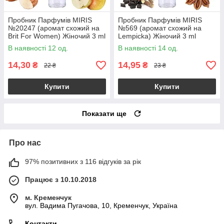
Пробник Парфумів MIRIS
Пробник Парфумів MIRIS
№20247 (аромат схожий на
№569 (аромат схожий на
Brit For Women) Жіночий 3 ml
Lempicka) Жіночий 3 ml
В наявності 12 од.
В наявності 14 од.
14,30
14,95
₴
₴
22 ₴
23 ₴
Купити
Купити
Показати ще
Про нас
97% позитивних з 116 відгуків за рік
Працює з 10.10.2018
м. Кременчук
вул. Вадима Пугачова, 10, Кременчук, Україна
Контакти