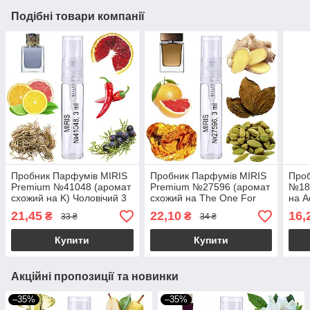
Подібні товари компанії
Пробник Парфумів MIRIS
Пробник Парфумів MIRIS
Проб
Premium №41048 (аромат
Premium №27596 (аромат
№18
схожий на K) Чоловічий 3
схожий на The One For
на A
ml
Men) Чоловічий 3 ml
Чоло
21,45
22,10
16,
₴
₴
33 ₴
34 ₴
Купити
Купити
Акційні пропозиції та новинки
–35%
–35%