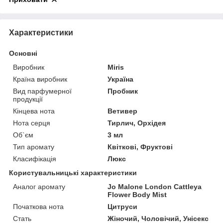
Характеристики
Основні
Виробник
Miris
Країна виробник
Україна
Вид парфумерної
Пробник
продукції
Кінцева нота
Ветивер
Нота серця
Тирлич, Орхідея
Об`єм
3 мл
Тип аромату
Квіткові, Фруктові
Класифікація
Люкс
Користувальницькі характеристики
Аналог аромату
Jo Malone London Cattleya
Flower Body Mist
Початкова нота
Цитруси
Стать
Жіночий, Чоловічий, Унісекс