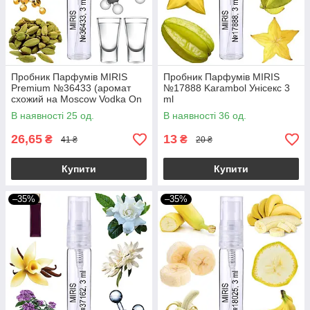
Пробник Парфумів MIRIS
Пробник Парфумів MIRIS
Premium №36433 (аромат
№17888 Karambol Унісекс 3
схожий на Moscow Vodka On
ml
The Rocks) Унісекс 3 ml
В наявності 25 од.
В наявності 36 од.
26,65
13
₴
₴
41 ₴
20 ₴
Купити
Купити
–35%
–35%