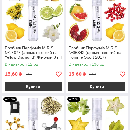
Пробник Парфумів MIRIS
Пробник Парфумів MIRIS
№17677 (аромат схожий на
№36342 (аромат схожий на
Yellow Diamond) Жіночий 3 ml
Homme Sport 2017)
Чоловічий 3 ml
В наявності 12 од.
В наявності 136 од.
15,60
15,60
₴
₴
24 ₴
24 ₴
Купити
Купити
–35%
–35%