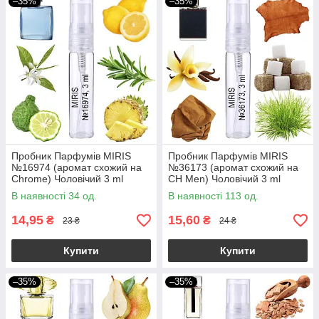
–35%
–35%
Пробник Парфумів MIRIS
Пробник Парфумів MIRIS
№16974 (аромат схожий на
№36173 (аромат схожий на
Chrome) Чоловічий 3 ml
CH Men) Чоловічий 3 ml
В наявності 34 од.
В наявності 113 од.
14,95
15,60
₴
₴
23 ₴
24 ₴
Купити
Купити
–35%
–35%