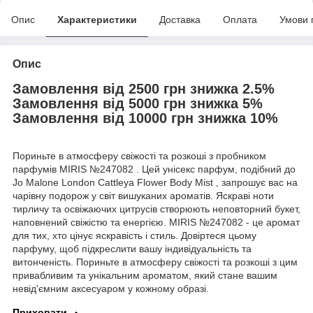
Опис
Характеристики
Доставка
Оплата
Умови 
Опис
Замовлення від 2500 грн знижка 2.5%
Замовлення від 5000 грн знижка 5%
Замовлення від 10000 грн знижка 10%
Пориньте в атмосферу свіжості та розкоші з пробником
парфумів MIRIS №247082 . Цей унісекс парфум, подібний до
Jo Malone London Cattleya Flower Body Mist , запрошує вас на
чарівну подорож у світ вишуканих ароматів. Яскраві ноти
тирличу та освіжаючих цитрусів створюють неповторний букет,
наповнений свіжістю та енергією. MIRIS №247082 - це аромат
для тих, хто цінує яскравість і стиль. Довіртеся цьому
парфуму, щоб підкреслити вашу індивідуальність та
витонченість. Пориньте в атмосферу свіжості та розкоші з цим
привабливим та унікальним ароматом, який стане вашим
невід'ємним аксесуаром у кожному образі.
Приховати