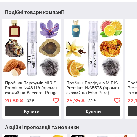
Подібні товари компанії
Пробник Парфумів MIRIS
Пробник Парфумів MIRIS
Проб
Premium №46119 (аромат
Premium №35578 (аромат
Pre
схожий на Baccarat Rouge
схожий на Erba Pura)
схож
540 Extrait de Parfum)
Унісекс 3 ml
Уніс
20,80
25,35
22,
₴
₴
32 ₴
39 ₴
Унісекс 3 ml
Купити
Купити
Акційні пропозиції та новинки