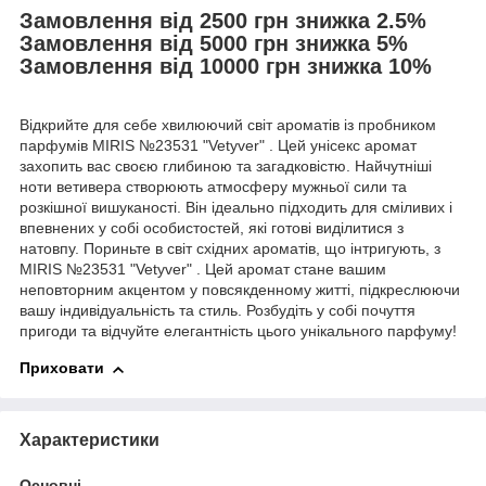
Замовлення від 2500 грн знижка 2.5%
Замовлення від 5000 грн знижка 5%
Замовлення від 10000 грн знижка 10%
Відкрийте для себе хвилюючий світ ароматів із пробником
парфумів MIRIS №23531 "Vetyver" . Цей унісекс аромат
захопить вас своєю глибиною та загадковістю. Найчутніші
ноти ветивера створюють атмосферу мужньої сили та
розкішної вишуканості. Він ідеально підходить для сміливих і
впевнених у собі особистостей, які готові виділитися з
натовпу. Пориньте в світ східних ароматів, що інтригують, з
MIRIS №23531 "Vetyver" . Цей аромат стане вашим
неповторним акцентом у повсякденному житті, підкреслюючи
вашу індивідуальність та стиль. Розбудіть у собі почуття
пригоди та відчуйте елегантність цього унікального парфуму!
Приховати
Характеристики
Основні