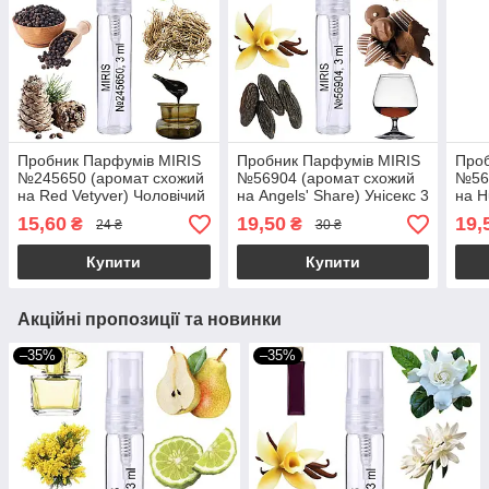
Пробник Парфумів MIRIS
Пробник Парфумів MIRIS
Проб
№245650 (аромат схожий
№56904 (аромат схожий
№56
на Red Vetyver) Чоловічий
на Angels' Share) Унісекс 3
на H
3 ml
ml
Уніс
15,60
19,50
19,
₴
₴
24 ₴
30 ₴
Купити
Купити
Акційні пропозиції та новинки
–35%
–35%