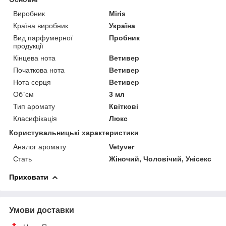
Виробник
Miris
Країна виробник
Україна
Вид парфумерної
Пробник
продукції
Кінцева нота
Ветивер
Початкова нота
Ветивер
Нота серця
Ветивер
Об`єм
3 мл
Тип аромату
Квіткові
Класифікація
Люкс
Користувальницькі характеристики
Аналог аромату
Vetyver
Стать
Жіночий, Чоловічий, Унісекс
Приховати
Умови доставки