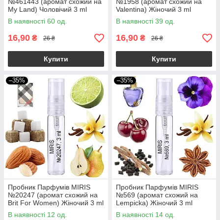
№461443 (аромат схожий на
№1958 (аромат схожий на
My Land) Чоловічий 3 ml
Valentina) Жіночий 3 ml
В наявності 60 од.
В наявності 39 од.
16,90
16,90
₴
₴
26 ₴
26 ₴
Купити
Купити
–35%
–35%
Пробник Парфумів MIRIS
Пробник Парфумів MIRIS
№20247 (аромат схожий на
№569 (аромат схожий на
Brit For Women) Жіночий 3 ml
Lempicka) Жіночий 3 ml
В наявності 12 од.
В наявності 14 од.