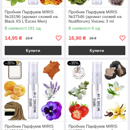
Пробник Парфумів MIRIS
Пробник Парфумів MIRIS
№18196 (аромат схожий на
№37546 (аромат схожий на
Black XS L'Exces Men)
Nudiflorum) Унісекс 3 ml
Чоловічий 3 ml
В наявності 181 од.
В наявності 6 од.
14,95
16,90
₴
₴
23 ₴
26 ₴
Купити
Купити
–35%
–35%
Пробник Парфумів MIRIS
Пробник Парфумів MIRIS