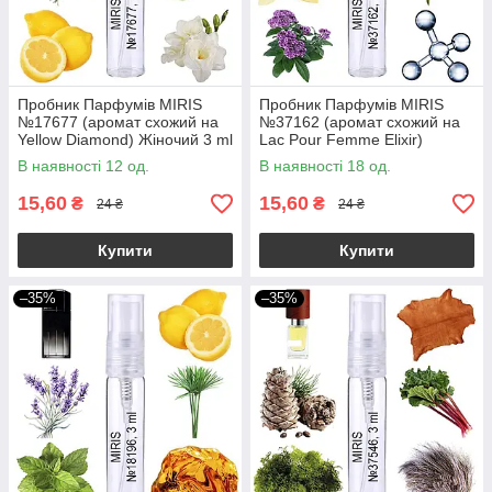
Пробник Парфумів MIRIS
Пробник Парфумів MIRIS
№17677 (аромат схожий на
№37162 (аромат схожий на
Yellow Diamond) Жіночий 3 ml
Lac Pour Femme Elixir)
Жіночий 3 ml
В наявності 12 од.
В наявності 18 од.
15,60
15,60
₴
₴
24 ₴
24 ₴
Купити
Купити
–35%
–35%