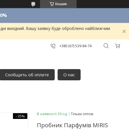
Кошик
10%
одні вихідний. Вашу заявку буде оброблено найближчим
+380 (67) 539-84-74
Сообщить об оплате
О нас
В наявності 39 од.
Тільки оптом
–35%
Пробник Парфумів MIRIS