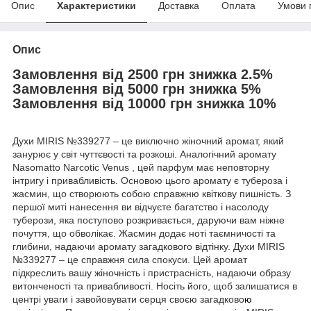
Опис
Характеристики
Доставка
Оплата
Умови 
Опис
Замовлення від 2500 грн знижка 2.5%
Замовлення від 5000 грн знижка 5%
Замовлення від 10000 грн знижка 10%
Духи MIRIS №339277 – це виключно жіночний аромат, який
занурює у світ чуттєвості та розкоші. Аналогічний аромату
Nasomatto Narcotic Venus , цей парфум має неповторну
інтригу і привабливість. Основою цього аромату є тубероза і
жасмин, що створюють собою справжню квіткову пишність. З
першої миті нанесення ви відчуєте багатство і насолоду
туберози, яка поступово розкривається, даруючи вам ніжне
почуття, що обволікає. Жасмин додає ноті таємничості та
глибини, надаючи аромату загадкового відтінку. Духи MIRIS
№339277 – це справжня сила спокуси. Цей аромат
підкреслить вашу жіночність і пристрасність, надаючи образу
витонченості та привабливості. Носіть його, щоб залишатися в
центрі уваги і завойовувати серця своєю загадково
ю