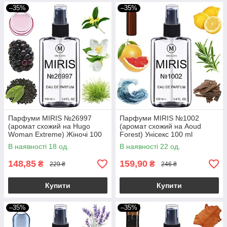
–35%
–35%
Парфуми MIRIS №26997
Парфуми MIRIS №1002
(аромат схожий на Hugo
(аромат схожий на Aoud
Woman Extreme) Жіночі 100
Forest) Унісекс 100 ml
ml
В наявності 18 од.
В наявності 22 од.
148,85
159,90
₴
₴
229 ₴
246 ₴
Купити
Купити
–35%
–35%