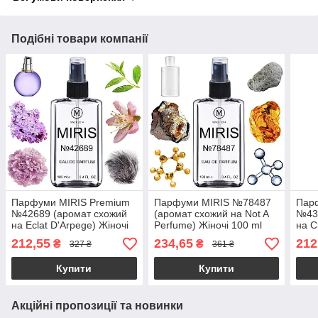
Подібні товари компанії
Парфуми MIRIS Premium
Парфуми MIRIS №78487
Пар
№42689 (аромат схожий
(аромат схожий на Not A
№43
на Eclat D'Arpege) Жіночі
Perfume) Жіночі 100 ml
на C
100 ml
Жіно
212,55
234,65
212
₴
₴
327 ₴
361 ₴
Купити
Купити
Акційні пропозиції та новинки