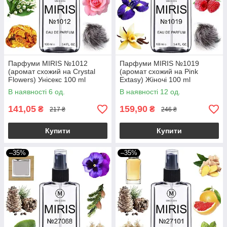
Парфуми MIRIS №1012
Парфуми MIRIS №1019
(аромат схожий на Crystal
(аромат схожий на Pink
Flowers) Унісекс 100 ml
Extasy) Жіночі 100 ml
В наявності 6 од.
В наявності 12 од.
141,05
159,90
₴
₴
217 ₴
246 ₴
Купити
Купити
–35%
–35%