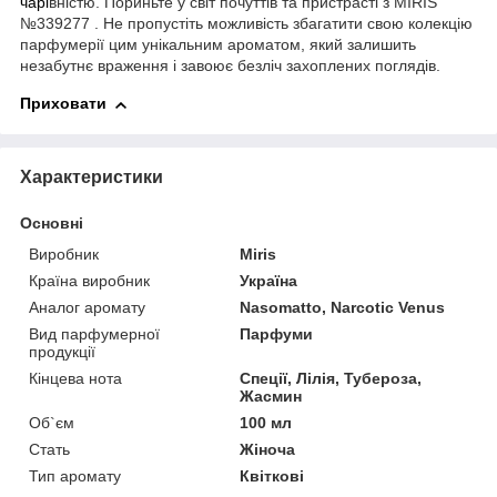
чарі
вністю. Пориньте у світ почуттів та пристрасті з MIRIS
№339277 . Не пропустіть можливість збагатити свою колекцію
парфумерії цим унікальним ароматом, який залишить
незабутнє враження і завоює безліч захоплених поглядів.
Приховати
Характеристики
Основні
Виробник
Miris
Країна виробник
Україна
Аналог аромату
Nasomatto, Narcotic Venus
Вид парфумерної
Парфуми
продукції
Кінцева нота
Спеції, Лілія, Тубероза,
Жасмин
Об`єм
100 мл
Стать
Жіноча
Тип аромату
Квіткові